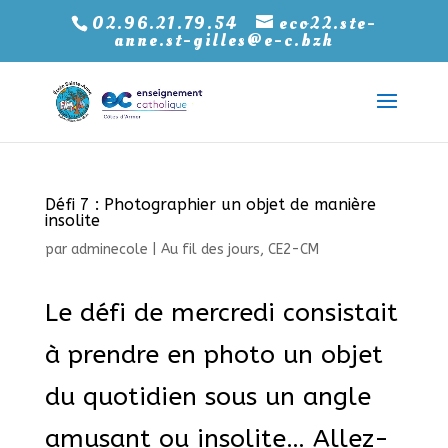
02.96.21.79.54
eco22.ste-
anne.st-gilles@e-c.bzh
Défi 7 : Photographier un objet de manière
insolite
par
adminecole
|
Au fil des jours
,
CE2-CM
Le défi de mercredi consistait
à prendre en photo un objet
du quotidien sous un angle
amusant ou insolite… Allez-