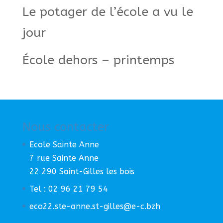
Le potager de l’école a vu le
jour
École dehors – printemps
Nous contacter
Ecole Sainte Anne
7 rue Sainte Anne
22 290 Saint-Gilles les bois
Tel : 02 96 21 79 54
eco22.ste-anne.st-gilles@e-c.bzh