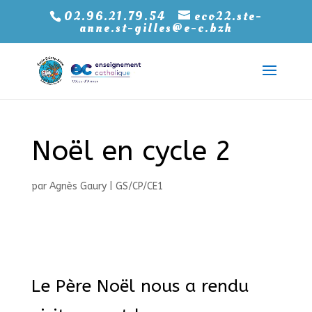
02.96.21.79.54
eco22.ste-
anne.st-gilles@e-c.bzh
Noël en cycle 2
par
Agnès Gaury
|
GS/CP/CE1
Le Père Noël nous a rendu