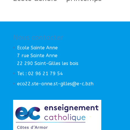
Nous contacter
Ecole Sainte Anne
7 rue Sainte Anne
22 290 Saint-Gilles les bois
Tel : 02 96 21 79 54
eco22.ste-anne.st-gilles@e-c.bzh