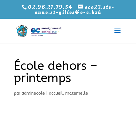
02.96.21.79.54
eco22.ste-
anne.st-gilles@e-c.bzh
École dehors –
printemps
par
adminecole
|
accueil
,
maternelle