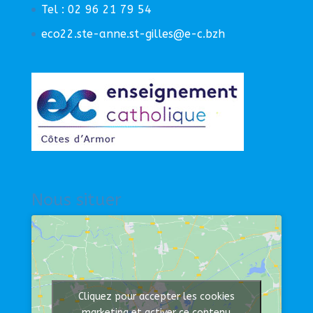
Tel : 02 96 21 79 54
eco22.ste-anne.st-gilles@e-c.bzh
Nous situer
Cliquez pour accepter les cookies
marketing et activer ce contenu