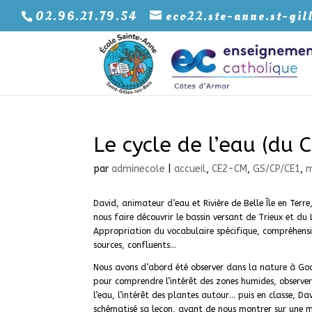
02.96.21.79.54
eco22.ste-anne.st-gil
Le cycle de l’eau (du 
par
adminecole
|
accueil
,
CE2-CM
,
GS/CP/CE1
,
m
David, animateur d’eau et Rivière de Belle Île en Terre
nous faire découvrir le bassin versant de Trieux et du 
Appropriation du vocabulaire spécifique, compréhens
sources, confluents…
Nous avons d’abord été observer dans la nature à G
pour comprendre l’intérêt des zones humides, observer
l’eau, l’intérêt des plantes autour… puis en classe, Da
schématisé sa leçon, avant de nous montrer sur une 