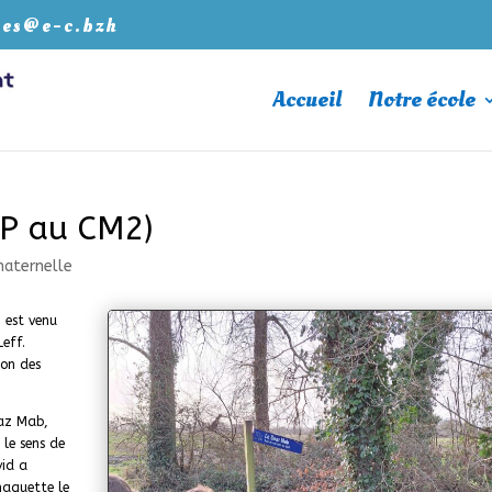
les@e-c.bzh
Accueil
Notre école
CP au CM2)
aternelle
, est venu
Leff.
ion des
oaz Mab,
 le sens de
vid a
maquette le