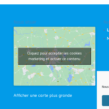
Nous situer
No
L
M
Cliquez pour accepter les cookies
marketing et activer ce contenu
Nous 
Afficher une carte plus grande