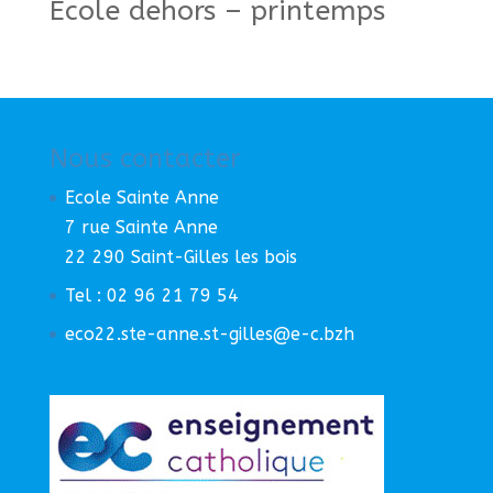
École dehors – printemps
Nous contacter
Ecole Sainte Anne
7 rue Sainte Anne
22 290 Saint-Gilles les bois
Tel : 02 96 21 79 54
eco22.ste-anne.st-gilles@e-c.bzh