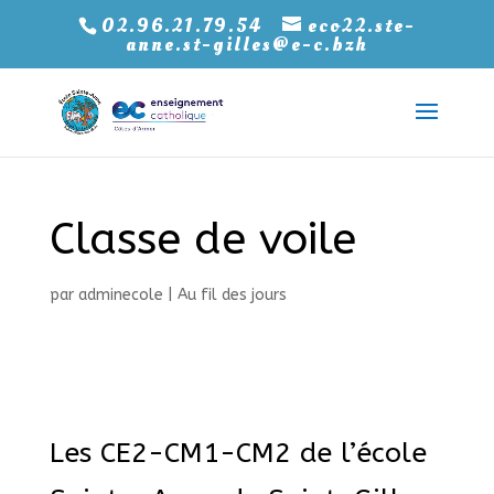
02.96.21.79.54
eco22.ste-
anne.st-gilles@e-c.bzh
Classe de voile
par
adminecole
|
Au fil des jours
Les CE2-CM1-CM2 de l’école