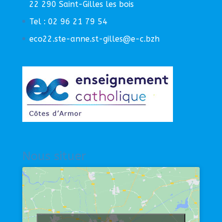
22 290 Saint-Gilles les bois
Tel : 02 96 21 79 54
eco22.ste-anne.st-gilles@e-c.bzh
Nous situer