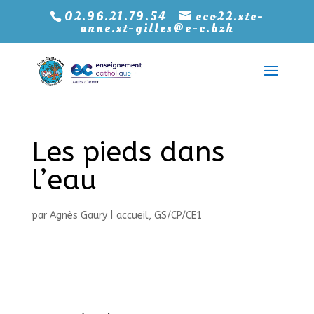
02.96.21.79.54
eco22.ste-
anne.st-gilles@e-c.bzh
Les pieds dans
l’eau
par
Agnès Gaury
|
accueil
,
GS/CP/CE1