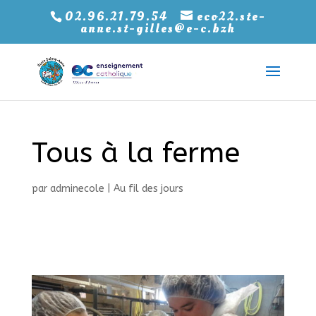
02.96.21.79.54
eco22.ste-
anne.st-gilles@e-c.bzh
Tous à la ferme
par
adminecole
|
Au fil des jours